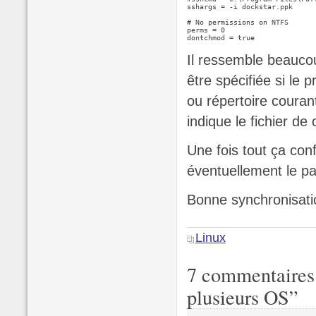
sshargs = -i dockstar.ppk 

# No permissions on NTFS

perms = 0

dontchmod = true
Il ressemble beaucoup
être spécifiée si l
ou répertoire courant
indique le fichier de c
Une fois tout ça conf
éventuellement le p
Bonne synchronisati
Seagate
Linux
dockstar
installation
7 commentaires 
et
plusieurs OS”
amélioration