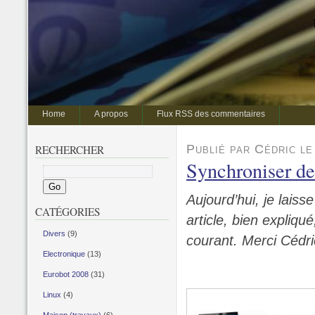
Home
A propos
Flux RSS des commentaires
Publié par Cédric le
RECHERCHER
Synchroniser de
Aujourd’hui, je laiss
CATÉGORIES
article, bien expliq
Divers
(9)
courant. Merci Cédri
Electronique
(13)
Eurobot 2008
(31)
Linux
(4)