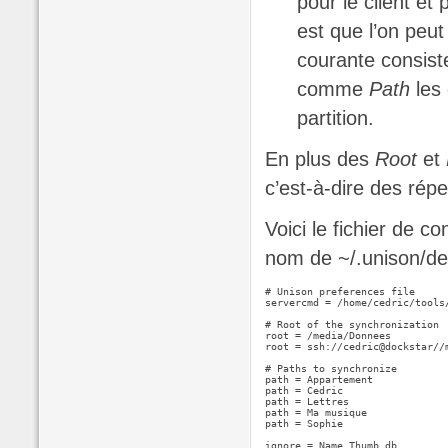
pour le client et
est que l’on peut
courante consis
comme
Path
les 
partition.
En plus des
Root
et
c’est-à-dire des répe
Voici le fichier de co
nom de ~/.unison/def
# Unison preferences file

servercmd = /home/cedric/tools/
# Root of the synchronization

root = /media/Donnees

root = ssh://cedric@dockstar//
# Paths to synchronize

path = Appartement

path = Cedric

path = Lettres

path = Ma musique

path = Sophie

ignore = Name Thumb.db
