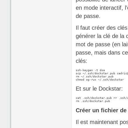
en mode interactif, 
de passe.
Il faut créer des clés
générer la clé de la
mot de passe (en lai
passe, mais dans ce c
clés:
ssh-keygen -t dsa

scp ~/.ssh/dockstar.pub cedric@
rm ~/.ssh/dockstar.pub

Et sur le Dockstar:
cat .ssh/dockstar.pub >> .ssh/a
Créer un fichier de
Il est maintenant po