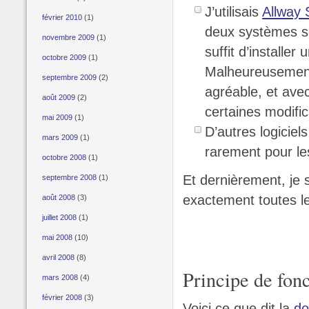
J’utilisais
Allway 
février 2010
(1)
deux systèmes so
novembre 2009
(1)
suffit d’installe
octobre 2009
(1)
Malheureusement 
septembre 2009
(2)
agréable, et ave
août 2009
(2)
certaines modifi
mai 2009
(1)
D’autres logicie
mars 2009
(1)
rarement pour le
octobre 2008
(1)
Et dernièrement, je s
septembre 2008
(1)
exactement toutes les
août 2008
(3)
juillet 2008
(1)
mai 2008
(10)
avril 2008
(8)
Principe de fon
mars 2008
(4)
février 2008
(3)
Voici ce que dit la
do