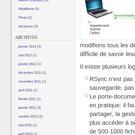
Maison (travaux)
(6)
Modélisme
(5)
Photo
(2)
Vacances
(3)
ARCHIVES
modifions tous les de
janvier 2014
(2)
difficile de savoir le
mai 2013
(1)
janvier 2012
(1)
Il existe plusieurs 
décembre 2011
(1)
RSync n’est pas 
novembre 2011
(1)
sauvegarde, pas 
avril 2011
(1)
Le porte-documen
février 2011
(1)
en pratique: il f
janvier 2011
(3)
partager, la gest
octobre 2010
(2)
plus accéder à se
mai 2010
(1)
de 500-1000 fichie
avril 2010
(1)