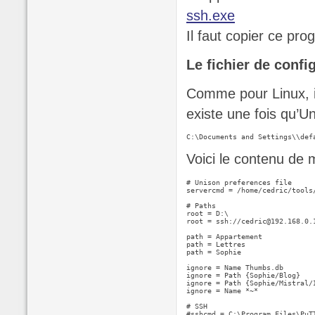
ssh.exe
Il faut copier ce p
Le fichier de confi
Comme pour Linux, il
existe une fois qu’Un
C:\Documents and Settings\\def
Voici le contenu de m
# Unison preferences file

servercmd = /home/cedric/tools/
# Paths

root = D:\

root = ssh://cedric@192.168.0.
path = Appartement

path = Lettres

path = Sophie 

ignore = Name Thumbs.db

ignore = Path {Sophie/Blog}

ignore = Path {Sophie/Mistral/I
ignore = Name *~* 

# SSH

#sshcmd = C:\Program Files\PuTT