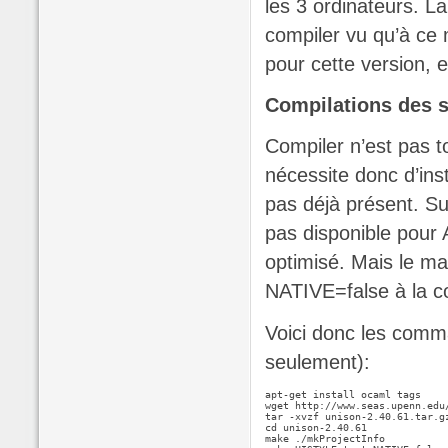
les 3 ordinateurs. La
compiler vu qu’à ce 
pour cette version,
Compilations des 
Compiler n’est pas t
nécessite donc d’ins
pas déjà présent. Su
pas disponible pour
optimisé. Mais le ma
NATIVE=false à la 
Voici donc les comma
seulement):
apt-get install ocaml tags

wget http://www.seas.upenn.edu
tar -xvzf unison-2.40.61.tar.gz
cd unison-2.40.61

make ./mkProjectInfo
