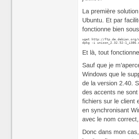
La première solution 
Ubuntu. Et par facili
fonctionne bien sou
wget http://ftp.de.debian.org/
dpkg -i unison_2.32.52-1_i386.
Et là, tout fonctionne
Sauf que je m’aperce
Windows que le suppo
de la version 2.40. S
des accents ne sont 
fichiers sur le clien
en synchronisant Win
avec le nom correct,
Donc dans mon cas, j