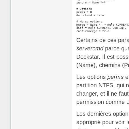
ignore = Name *~*

# Options

perms = 0

dontchmod = true

# Merge options

merge = Name * -> meld CURRENT1
diff = meld CURRENT1 CURRENT2

confirmmerge = true
Certains de ces para
servercmd
parce que 
Dockstar. Il est poss
(Name), chemins (P
Les options
perms
e
partition NTFS, qui n
changer, et il ne fa
permission comme 
Les dernières optio
approprié pour voir l