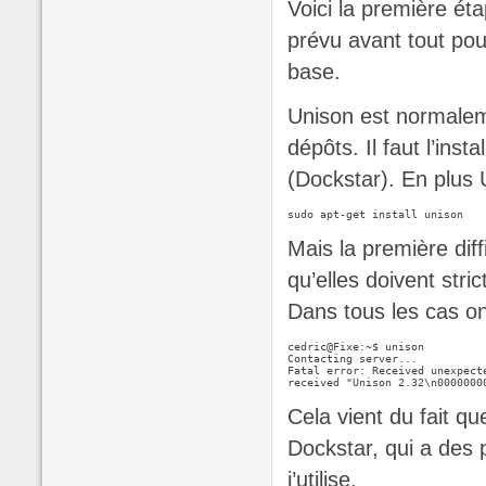
Voici la première éta
prévu avant tout pou
base.
Unison est normaleme
dépôts. Il faut l’insta
(Dockstar). En plus 
Mais la première diffi
qu’elles doivent stri
Dans tous les cas o
cedric@Fixe:~$ unison

Contacting server...

Fatal error: Received unexpect
received "Unison 2.32\n0000000
Cela vient du fait qu
Dockstar, qui a des 
j’utilise.