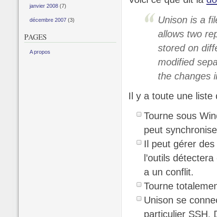
janvier 2008
(7)
Unison is a fi
décembre 2007
(3)
allows two rep
PAGES
stored on diff
A propos
modified sepa
the changes in
Il y a toute une liste
Tourne sous Wind
peut synchronise
Il peut gérer des
l’outils détecter
a un conflit.
Tourne totaleme
Unison se connec
particulier SSH. 