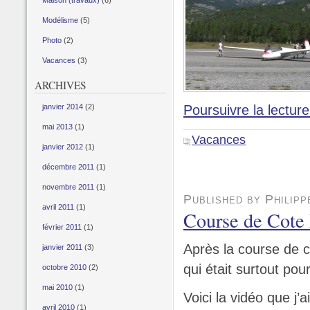
Maison (travaux)
(6)
Modélisme
(5)
Photo
(2)
Vacances
(3)
ARCHIVES
janvier 2014
(2)
Poursuivre la lecture
mai 2013
(1)
Vacances
janvier 2012
(1)
décembre 2011
(1)
novembre 2011
(1)
Published by Philip
avril 2011
(1)
Course de Cote
février 2011
(1)
Après la course de co
janvier 2011
(3)
qui était surtout pou
octobre 2010
(2)
mai 2010
(1)
Voici la vidéo que j’ai
avril 2010
(1)