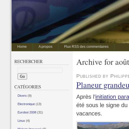
Home
A propos
Flux RSS des commentaires
Archive for aoû
RECHERCHER
Published by Philip
Planeur grandeu
CATÉGORIES
Après l’
initiation pa
Divers
(9)
été sous le signe du 
Electronique
(13)
vacances.
Eurobot 2008
(31)
Linux
(4)