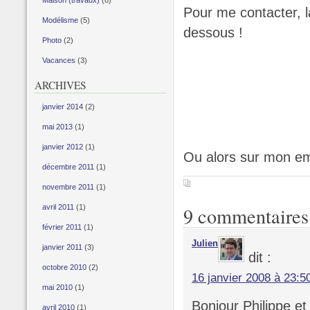
Maison (travaux)
(6)
Pour me contacter, 
Modélisme
(5)
dessous !
Photo
(2)
Vacances
(3)
ARCHIVES
janvier 2014
(2)
mai 2013
(1)
janvier 2012
(1)
Ou alors sur mon em
décembre 2011
(1)
novembre 2011
(1)
avril 2011
(1)
9 commentaires
février 2011
(1)
Julien
janvier 2011
(3)
dit :
octobre 2010
(2)
16 janvier 2008 à 23:5
mai 2010
(1)
Bonjour Philippe et 
avril 2010
(1)