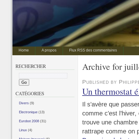
Home
A propos
Flux RSS des commentaires
Archive for juil
RECHERCHER
Published by Philipp
Un thermostat 
CATÉGORIES
Il s’avère que passe
Divers
(9)
comme c’est l’hiver, e
Electronique
(13)
trouve une chambre 
Eurobot 2008
(31)
rattrape comme on 
Linux
(4)